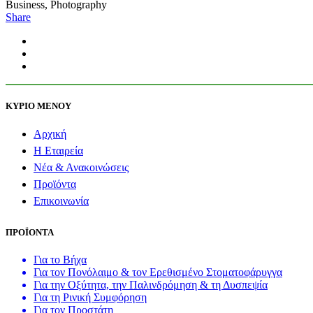
Business, Photography
Share
ΚΥΡΙΟ ΜΕΝΟΥ
Αρχική
Η Εταιρεία
Νέα & Ανακοινώσεις
Προϊόντα
Επικοινωνία
ΠΡΟΪΟΝΤΑ
Για το Βήχα
Για τον Πονόλαιμο & τον Ερεθισμένο Στοματοφάρυγγα
Για την Οξύτητα, την Παλινδρόμηση & τη Δυσπεψία
Για τη Ρινική Συμφόρηση
Για τον Προστάτη