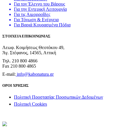
Για τον Έλεγχο του Βάρους
Για την Εντερική Λειτουργία
Για τις Αιμορροΐδες
Για Τόνωση & Ενέργεια
Για Βαριά Κουρασμένα Πόδια
ΣΤΟΙΧΕΙΑ ΕΠΙΚΟΙΝΩΝΙΑΣ
Λεωφ. Κοιμήσεως Θεοτόκου 49,
Άγ. Στέφανος, 14565, Αττική
Τηλ. 210 800 4866
Fax 210 800 4865
E-mail:
info@kabonatura.gr
ΟΡΟΙ ΧΡΗΣΗΣ
Πολιτική Προστασίας Προσωπικών Δεδομένων
Πολιτική Cookies