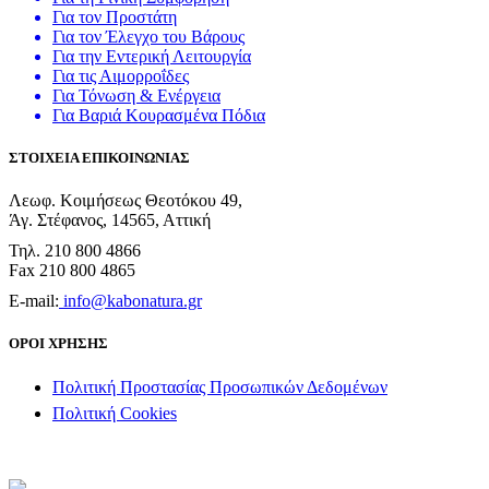
Για τον Προστάτη
Για τον Έλεγχο του Βάρους
Για την Εντερική Λειτουργία
Για τις Αιμορροΐδες
Για Τόνωση & Ενέργεια
Για Βαριά Κουρασμένα Πόδια
ΣΤΟΙΧΕΙΑ ΕΠΙΚΟΙΝΩΝΙΑΣ
Λεωφ. Κοιμήσεως Θεοτόκου 49,
Άγ. Στέφανος, 14565, Αττική
Τηλ. 210 800 4866
Fax 210 800 4865
E-mail:
info@kabonatura.gr
ΟΡΟΙ ΧΡΗΣΗΣ
Πολιτική Προστασίας Προσωπικών Δεδομένων
Πολιτική Cookies