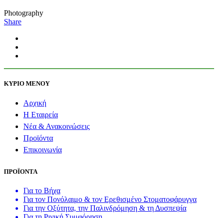
Photography
Share
ΚΥΡΙΟ ΜΕΝΟΥ
Αρχική
Η Εταιρεία
Νέα & Ανακοινώσεις
Προϊόντα
Επικοινωνία
ΠΡΟΪΟΝΤΑ
Για το Βήχα
Για τον Πονόλαιμο & τον Ερεθισμένο Στοματοφάρυγγα
Για την Οξύτητα, την Παλινδρόμηση & τη Δυσπεψία
Για τη Ρινική Συμφόρηση