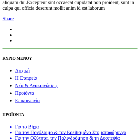
aliquam dui.Excepteur sint occaecat cupidatat non proident, sunt in
culpa qui officia deserunt mollit anim id est laborum
Share
ΚΥΡΙΟ ΜΕΝΟΥ
Αρχική
Η Εταιρεία
Νέα & Ανακοινώσεις
Προϊόντα
Επικοινωνία
ΠΡΟΪΟΝΤΑ
Για το Βήχα
Για τον Πονόλαιμο & τον Ερεθισμένο Στοματοφάρυγγα
Για την Οξύτητα, την Παλινδρόμηση & τη Δυσπεψία