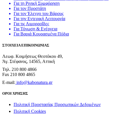
Για τη Ρινική Συμφόρηση
Για τον Προστάτη
Για τον Έλεγχο του Βάρους
Για την Εντερική Λειτουργία
Για τις Αιμορροΐδες
Για Τόνωση & Ενέργεια
Για Βαριά Κουρασμένα Πόδια
ΣΤΟΙΧΕΙΑ ΕΠΙΚΟΙΝΩΝΙΑΣ
Λεωφ. Κοιμήσεως Θεοτόκου 49,
Άγ. Στέφανος, 14565, Αττική
Τηλ. 210 800 4866
Fax 210 800 4865
E-mail:
info@kabonatura.gr
ΟΡΟΙ ΧΡΗΣΗΣ
Πολιτική Προστασίας Προσωπικών Δεδομένων
Πολιτική Cookies